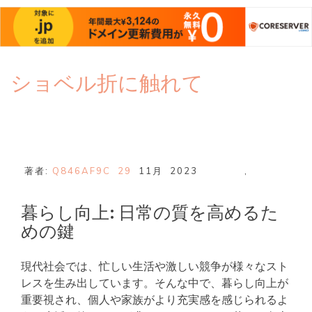
コ
ショベル折に触れて
ン
テ
ン
ツ
へ
ス
著者:
Q846AF9C
29
11月
2023
,
キ
ッ
暮らし向上: 日常の質を高めるた
プ
めの鍵
現代社会では、忙しい生活や激しい競争が様々なスト
レスを生み出しています。そんな中で、暮らし向上が
重要視され、個人や家族がより充実感を感じられるよ