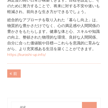
満足度の高い日常が構築できます。目標を設定し、そ
のために努力することで、将来に対する不安や迷いも
軽減され、前向きな生き方ができるでしょう。
総合的なアプローチを取り入れた「暮らし向上」は、
物質的な豊かさだけでなく、心の満足感や人間関係の
豊かさをもたらします。健康な体と心、スキルや知識
の向上、整頓された物理的な環境、良好な人間関係、
自分に合った価値観や目標―これらを意識的に育みな
がら、より充実感ある生活を築くことができます。
https://kurashi-up.info/
投
前
前
稿
の
記
ナ
事:
ビ
ゲ
検